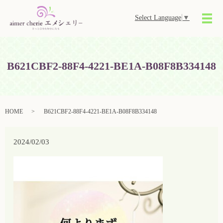
Select Language
▼
メ
B621CBF2-88F4-4221-BE1A-B08F8B334148
HOME
B621CBF2-88F4-4221-BE1A-B08F8B334148
2024/02/03