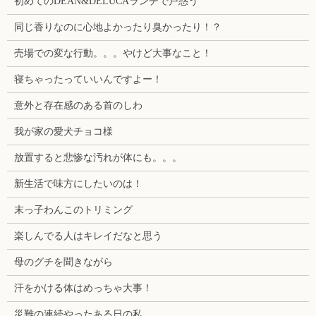
初めてのDEAN&DELUCAランチで戸惑う
同じ香りなのに心地よかったり臭かったり！？
売場での変な行動。。。やけど大事なこと！
寝ちゃったっていいんですよー！
意外と存在感のある首のしわ
我が家の愛犬チョコ様
放置すると悲惨な汚れが体にも。。。
新生活で味方にしたいのは！
末っ子わんこのトリミング
楽しんでる人はキレイだなと思う
母のグチを聞きながら
汗をかける体はめっちゃ大事！
災難の連続やったある日の私