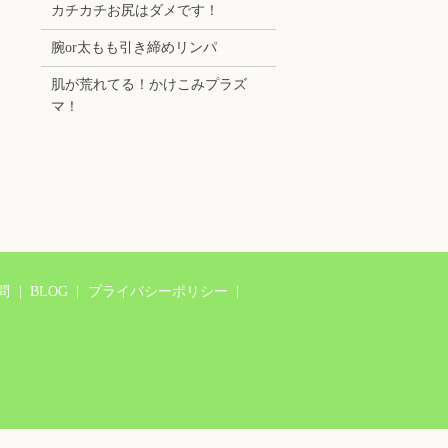
カチカチお尻はダメです！
腕or太もも引き締めリンパ
肌が荒れてる！かけこみプラズ
マ！
問
BLOG
プライバシーポリシー