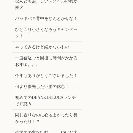
なんとも羨ましいスタイルの我が
愛犬
バッキバキ背中をなんとかせな！
ひと回り小さくなろうキャンペー
ン！
やってみるけど続かないもの
一度寝込むと回復に時間がかかる
お年頃。。。
今年もありがとうございました！
何より優先したい腸の休息！
初めてのDEAN&DELUCAランチ
で戸惑う
同じ香りなのに心地よかったり臭
かったり！？
売場での変な行動。。。やけど大