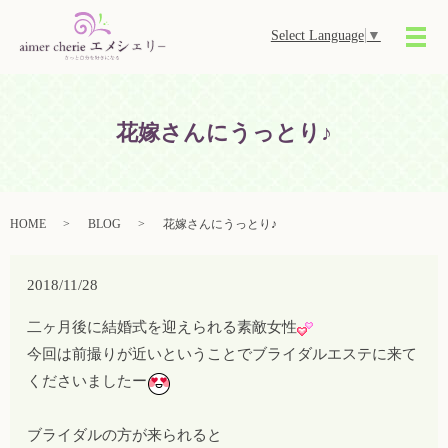
Select Language
▼
メ
花嫁さんにうっとり♪
HOME
BLOG
花嫁さんにうっとり♪
2018/11/28
二ヶ月後に結婚式を迎えられる素敵女性
今回は前撮りが近いということでブライダルエステに来て
くださいましたー
ブライダルの方が来られると