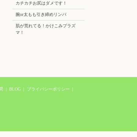
カチカチお尻はダメです！
腕or太もも引き締めリンパ
肌が荒れてる！かけこみプラズ
マ！
問
BLOG
プライバシーポリシー