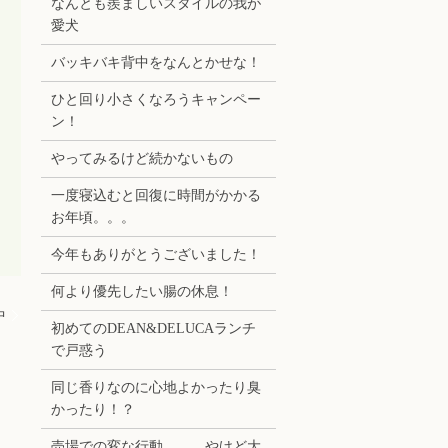
なんとも羨ましいスタイルの我が
愛犬
バッキバキ背中をなんとかせな！
ひと回り小さくなろうキャンペー
ン！
やってみるけど続かないもの
一度寝込むと回復に時間がかかる
お年頃。。。
今年もありがとうございました！
何より優先したい腸の休息！
中
初めてのDEAN&DELUCAランチ
で戸惑う
同じ香りなのに心地よかったり臭
かったり！？
売場での変な行動。。。やけど大