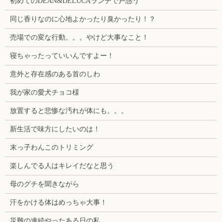
初めてのDEAN&DELUCAランチで戸惑う
同じ香りなのに心地よかったり臭かったり！？
売場での変な行動。。。やけど大事なこと！
寝ちゃったっていいんですよー！
意外と存在感のある首のしわ
我が家の愛犬チョコ様
放置すると悲惨な汚れが体にも。。。
新生活で味方にしたいのは！
末っ子わんこのトリミング
楽しんでる人はキレイだなと思う
母のグチを聞きながら
汗をかける体はめっちゃ大事！
災難の連続やったある日の私