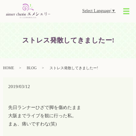
Select Language
▼
メ
ストレス発散してきましたー!
HOME
BLOG
ストレス発散してきましたー!
2019/03/12
先日ランナーひざで脚を傷めたまま
大阪までライブを観に行った私。
まぁ、痛いですわな(笑)