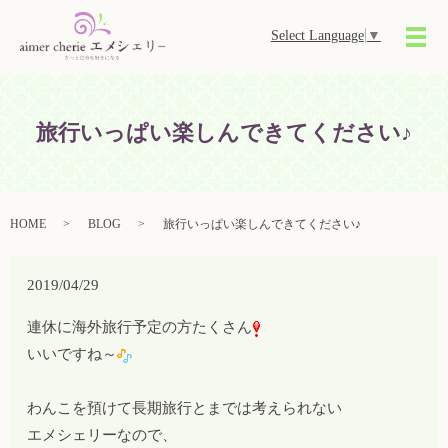
Select Language
▼
メ
旅行いっぱい楽しんできてください♪
HOME
BLOG
旅行いっぱい楽しんできてください♪
2019/04/29
連休に海外旅行予定の方たくさん
いいですね～
わんこを預けて長期旅行とまでは考えられない
エメシェリーなので、