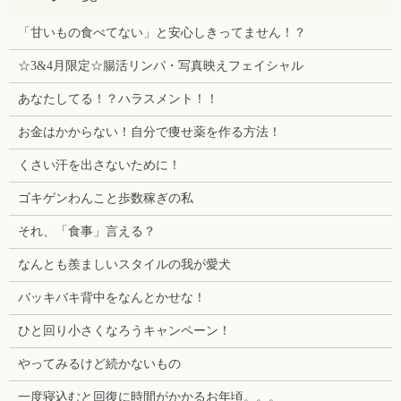
「甘いもの食べてない」と安心しきってません！？
☆3&4月限定☆腸活リンパ・写真映えフェイシャル
あなたしてる！？ハラスメント！！
お金はかからない！自分で痩せ薬を作る方法！
くさい汗を出さないために！
ゴキゲンわんこと歩数稼ぎの私
それ、「食事」言える？
なんとも羨ましいスタイルの我が愛犬
バッキバキ背中をなんとかせな！
ひと回り小さくなろうキャンペーン！
やってみるけど続かないもの
一度寝込むと回復に時間がかかるお年頃。。。