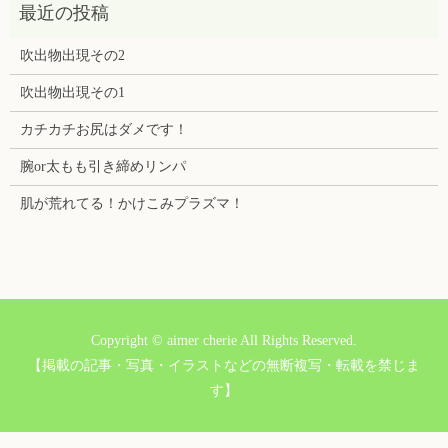
吹出物出現その2
吹出物出現その1
カチカチお尻はダメです！
腕or太もも引き締めリンパ
肌が荒れてる！かけこみプラズマ！
Copyright © aimer cherie All Rights Reserved.
【掲載の記事・写真・イラストなどの無断複写・転載を禁じま
す】