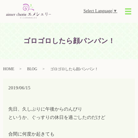
Select Language
▼
メ
ゴロゴロしたら顔パンパン！
HOME
BLOG
ゴロゴロしたら顔パンパン！
2019/06/15
先日、久しぶりに午後からのんびり
というか、ぐっすりの休日を過ごしたのだけど
合間に何度か起きても