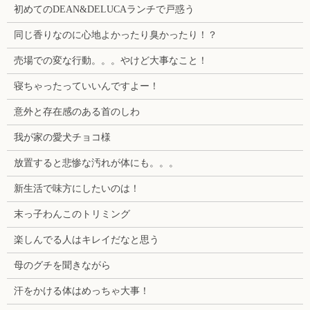
初めてのDEAN&DELUCAランチで戸惑う
同じ香りなのに心地よかったり臭かったり！？
売場での変な行動。。。やけど大事なこと！
寝ちゃったっていいんですよー！
意外と存在感のある首のしわ
我が家の愛犬チョコ様
放置すると悲惨な汚れが体にも。。。
新生活で味方にしたいのは！
末っ子わんこのトリミング
楽しんでる人はキレイだなと思う
母のグチを聞きながら
汗をかける体はめっちゃ大事！