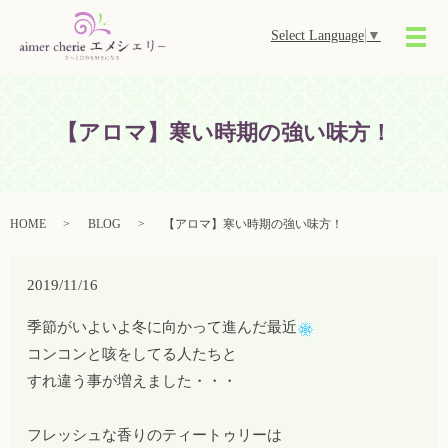
Select Language
▼
メ
【アロマ】寒い時期の強い味方！
HOME
BLOG
【アロマ】寒い時期の強い味方！
2019/11/16
季節がいよいよ冬に向かって進んだ最近
コンコンと咳をしてる人たちと
すれ違う事が増えました・・・
フレッシュな香りのティートゥリーは