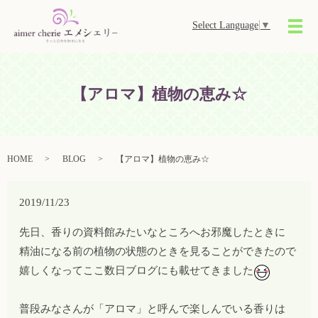
Select Language
▼
メ
【アロマ】植物の恵み☆
HOME
BLOG
【アロマ】植物の恵み☆
2019/11/23
先日、香りの資料館みたいなところへお邪魔したときに
精油になる前の植物の状態のときを見ることができたので
嬉しくなってここ数日ブログにも載せてきました
普段みなさんが「アロマ」と呼んで楽しんでいる香りは