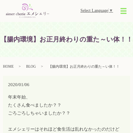
Select Language
▼
メ
【腸内環境】お正月終わりの重た～い体！！
HOME
BLOG
【腸内環境】お正月終わりの重た～い体！！
2020/01/06
年末年始、
たくさん食べましたか？？
ごろごろしちゃいましたか？？
エメシェリーはそれほど食生活は乱れなかったのだけど