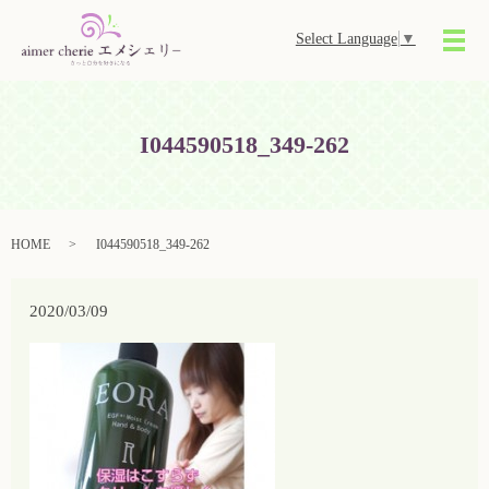
Select Language
▼
メ
I044590518_349-262
HOME
I044590518_349-262
2020/03/09