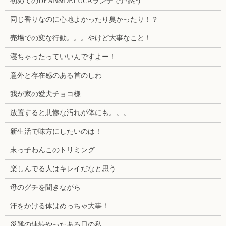
初めてのDEAN&DELUCAランチで戸惑う
同じ香りなのに心地よかったり臭かったり！？
売場での変な行動。。。やけど大事なこと！
寝ちゃったっていいんですよー！
意外と存在感のある首のしわ
我が家の愛犬チョコ様
放置すると悲惨な汚れが体にも。。。
新生活で味方にしたいのは！
末っ子わんこのトリミング
楽しんでる人はキレイだなと思う
母のグチを聞きながら
汗をかける体はめっちゃ大事！
災難の連続やったある日の私