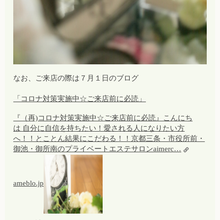
なお、ご来店の際は７月１日のブログ
「コロナ対策実施中☆ご来店前に必読」
『（再)コロナ対策実施中☆ご来店前に必読』
こんにち
は 自分に自信を持ちたい！愛される人になりたい方
へ！！とことん結果にこだわる！！京都三条・市役所前・
御池・御所南のプライベートエステサロンaimerc…
ameblo.jp