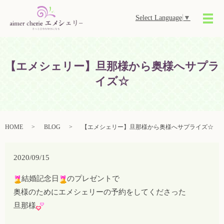
Select Language
▼
メ
【エメシェリー】旦那様から奥様へサプラ
イズ☆
HOME
BLOG
【エメシェリー】旦那様から奥様へサプライズ☆
2020/09/15
結婚記念日
のプレゼントで
奥様のためにエメシェリーの予約をしてくださった
旦那様