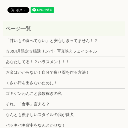
「甘いもの食べてない」と安心しきってません！？
☆3&4月限定☆腸活リンパ・写真映えフェイシャル
あなたしてる！？ハラスメント！！
お金はかからない！自分で痩せ薬を作る方法！
くさい汗を出さないために！
ゴキゲンわんこと歩数稼ぎの私
それ、「食事」言える？
なんとも羨ましいスタイルの我が愛犬
バッキバキ背中をなんとかせな！