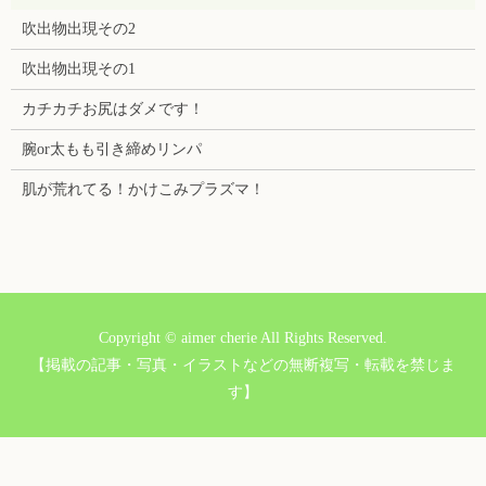
吹出物出現その2
吹出物出現その1
カチカチお尻はダメです！
腕or太もも引き締めリンパ
肌が荒れてる！かけこみプラズマ！
Copyright © aimer cherie All Rights Reserved.
【掲載の記事・写真・イラストなどの無断複写・転載を禁じま
す】