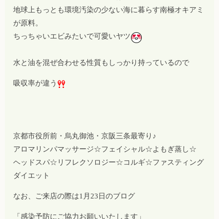
地球上もっとも環境汚染の少ない海に暮らす南極オキアミ
が原料。
ちっちゃいエビみたいで可愛いヤツ
水と油を混ぜ合わせる性質もしっかり持っているので
吸収率が違う
京都市役所前・烏丸御池・京阪三条最寄り♪
アロマリンパマッサージ☆フェイシャル☆よもぎ蒸し☆
ヘッドスパ☆リフレクソロジー☆コルギ☆ファスティング
ダイエット
なお、ご来店の際は1月23日のブログ
「感染予防にご協力お願いいたします」