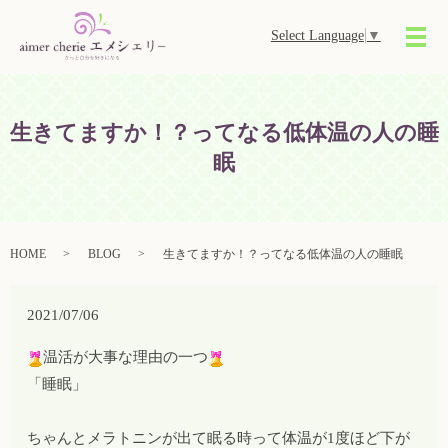
Select Language
▼
メ
生きてますか！？ってなる低体温の人の睡
眠
HOME
BLOG
生きてますか！？ってなる低体温の人の睡眠
2021/07/06
温活が大事な理由の一つ
「睡眠」
ちゃんとメラトニンが出て眠る時って体温が1度ほど下が