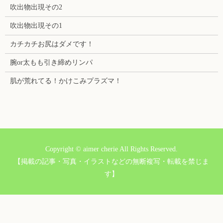
吹出物出現その2
吹出物出現その1
カチカチお尻はダメです！
腕or太もも引き締めリンパ
肌が荒れてる！かけこみプラズマ！
Copyright © aimer cherie All Rights Reserved.
【掲載の記事・写真・イラストなどの無断複写・転載を禁じま
す】