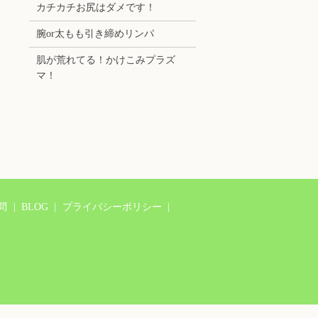
カチカチお尻はダメです！
腕or太もも引き締めリンパ
肌が荒れてる！かけこみプラズ
マ！
問
BLOG
プライバシーポリシー