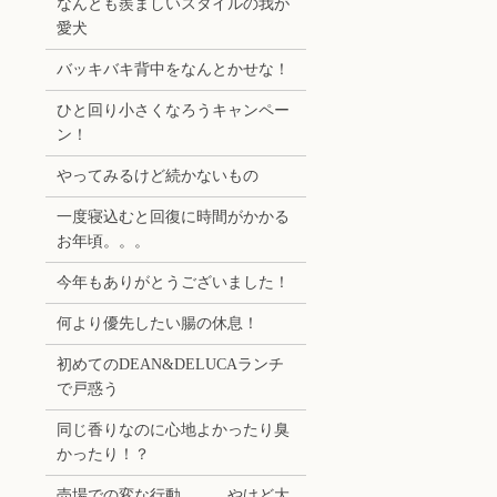
なんとも羨ましいスタイルの我が
愛犬
バッキバキ背中をなんとかせな！
ひと回り小さくなろうキャンペー
ン！
やってみるけど続かないもの
一度寝込むと回復に時間がかかる
お年頃。。。
今年もありがとうございました！
何より優先したい腸の休息！
初めてのDEAN&DELUCAランチ
で戸惑う
同じ香りなのに心地よかったり臭
かったり！？
売場での変な行動。。。やけど大