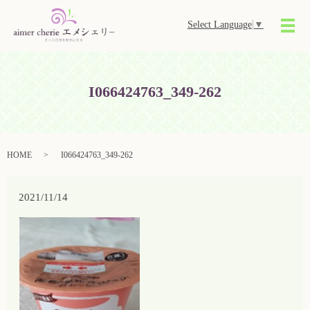
Select Language
▼
メ
I066424763_349-262
HOME
I066424763_349-262
2021/11/14