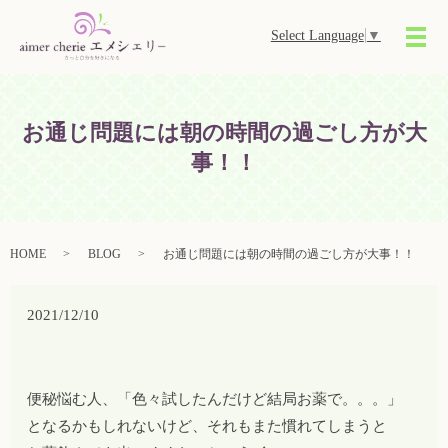
Select Language
▼
メ
お通じ問題には朝の時間の過ごし方が大
事！！
HOME
BLOG
お通じ問題には朝の時間の過ごし方が大事！！
2021/12/10
便秘悩む人、「色々試したんだけど結局お薬で。。。」
となるかもしれないけど、それもまた慣れてしまうと