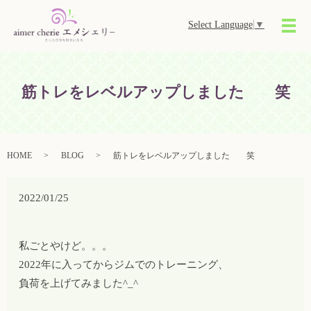
Select Language
▼
メ
筋トレをレベルアップしました 笑
HOME
BLOG
筋トレをレベルアップしました 笑
2022/01/25
私ごとやけど。。。
2022年に入ってからジムでのトレーニング、
負荷を上げてみました^_^