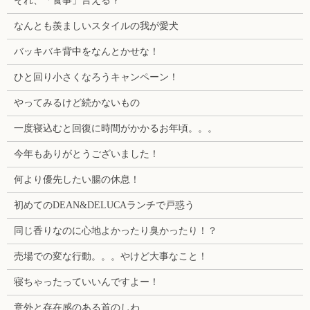
それ、「食事」言える？
なんとも羨ましいスタイルの我が愛犬
バッキバキ背中をなんとかせな！
ひと回り小さくなろうキャンペーン！
やってみるけど続かないもの
一度寝込むと回復に時間がかかるお年頃。。。
今年もありがとうございました！
何より優先したい腸の休息！
初めてのDEAN&DELUCAランチで戸惑う
同じ香りなのに心地よかったり臭かったり！？
売場での変な行動。。。やけど大事なこと！
寝ちゃったっていいんですよー！
意外と存在感のある首のしわ