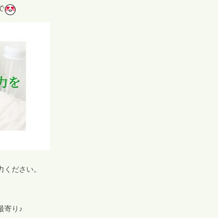
で
力ください。
最寄り♪