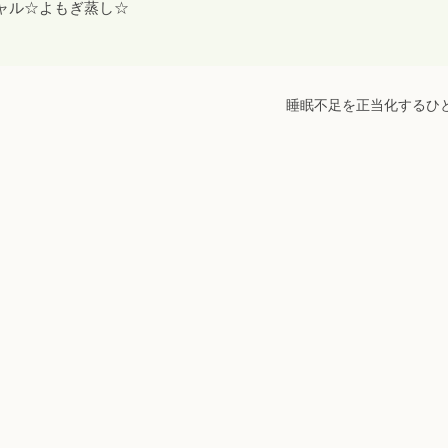
ャル☆よもぎ蒸し☆
睡眠不足を正当化するひ