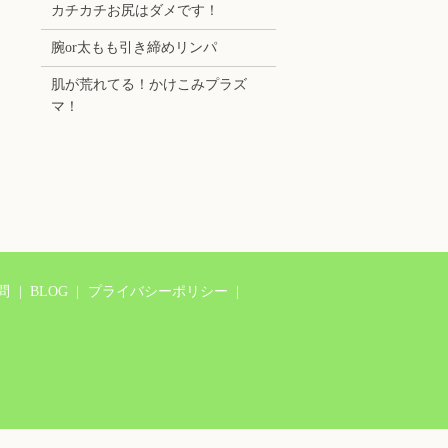
カチカチお尻はダメです！
腕or太もも引き締めリンパ
肌が荒れてる！かけこみプラズ
マ！
問
BLOG
プライバシーポリシー