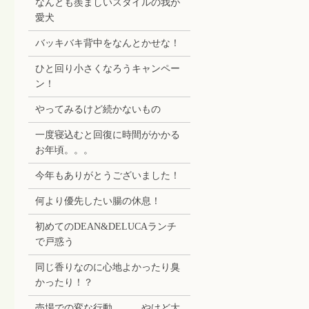
なんとも羨ましいスタイルの我が
愛犬
バッキバキ背中をなんとかせな！
ひと回り小さくなろうキャンペー
ン！
やってみるけど続かないもの
一度寝込むと回復に時間がかかる
お年頃。。。
今年もありがとうございました！
何より優先したい腸の休息！
初めてのDEAN&DELUCAランチ
で戸惑う
同じ香りなのに心地よかったり臭
かったり！？
売場での変な行動。。。やけど大