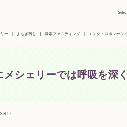
Selec
ラリー
よもぎ蒸し
酵素ファスティング
エレクトロポレーシ
エメシェリーでは呼吸を深く
を深く♪