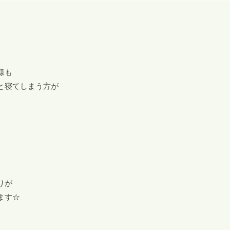
様も
と寝てしまう方が
りが
ます☆