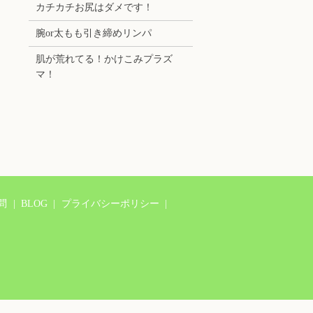
カチカチお尻はダメです！
腕or太もも引き締めリンパ
肌が荒れてる！かけこみプラズ
マ！
問
BLOG
プライバシーポリシー