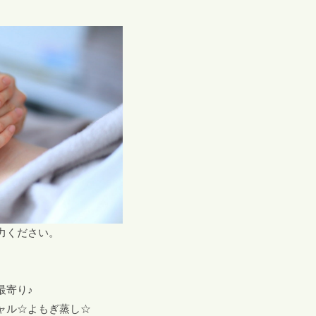
力ください。
最寄り♪
ャル☆よもぎ蒸し☆