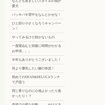
なんとも羨ましいスタイルの我が
愛犬
バッキバキ背中をなんとかせな！
ひと回り小さくなろうキャンペー
ン！
やってみるけど続かないもの
一度寝込むと回復に時間がかかる
お年頃。。。
今年もありがとうございました！
何より優先したい腸の休息！
初めてのDEAN&DELUCAランチ
で戸惑う
同じ香りなのに心地よかったり臭
かったり！？
売場での変な行動。。。やけど大