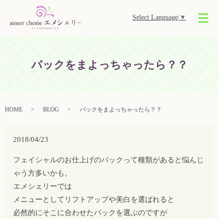
Select Language
▼
メ
パックをまよっちゃったら？？
HOME
BLOG
パックをまよっちゃったら？？
2018/04/23
フェイシャルのお仕上げのパックって種類があると悩んじ
ゃう方多いかも。
エメシェリーでは
メニューとしてリフトアップや美白を選ばれると
必然的にそこに合わせたパックを選ぶのですが