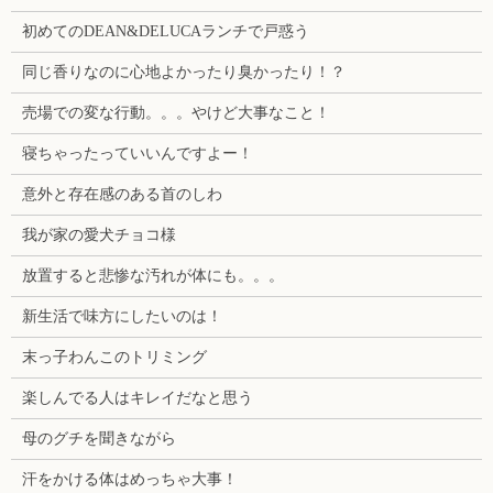
初めてのDEAN&DELUCAランチで戸惑う
同じ香りなのに心地よかったり臭かったり！？
売場での変な行動。。。やけど大事なこと！
寝ちゃったっていいんですよー！
意外と存在感のある首のしわ
我が家の愛犬チョコ様
放置すると悲惨な汚れが体にも。。。
新生活で味方にしたいのは！
末っ子わんこのトリミング
楽しんでる人はキレイだなと思う
母のグチを聞きながら
汗をかける体はめっちゃ大事！