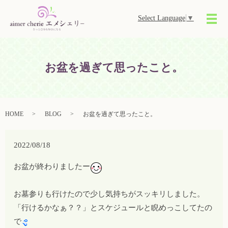
Select Language
▼
メ
お盆を過ぎて思ったこと。
HOME
BLOG
お盆を過ぎて思ったこと。
2022/08/18
お盆が終わりましたー
お墓参りも行けたので少し気持ちがスッキリしました。
「行けるかなぁ？？」とスケジュールと睨めっこしてたの
で