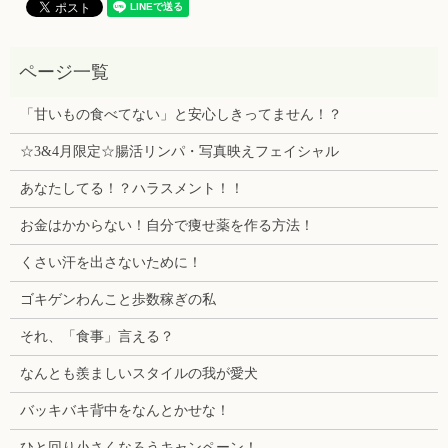
「甘いもの食べてない」と安心しきってません！？
☆3&4月限定☆腸活リンパ・写真映えフェイシャル
あなたしてる！？ハラスメント！！
お金はかからない！自分で痩せ薬を作る方法！
くさい汗を出さないために！
ゴキゲンわんこと歩数稼ぎの私
それ、「食事」言える？
なんとも羨ましいスタイルの我が愛犬
バッキバキ背中をなんとかせな！
ひと回り小さくなろうキャンペーン！