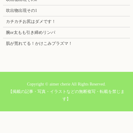
吹出物出現その1
カチカチお尻はダメです！
腕or太もも引き締めリンパ
肌が荒れてる！かけこみプラズマ！
Copyright © aimer cherie All Rights Reserved.
【掲載の記事・写真・イラストなどの無断複写・転載を禁じま
す】