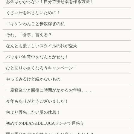
お金はかからない！自分で痩せ薬を作る方法！
くさい汗を出さないために！
ゴキゲンわんこと歩数稼ぎの私
それ、「食事」言える？
なんとも羨ましいスタイルの我が愛犬
バッキバキ背中をなんとかせな！
ひと回り小さくなろうキャンペーン！
やってみるけど続かないもの
一度寝込むと回復に時間がかかるお年頃。。。
今年もありがとうございました！
何より優先したい腸の休息！
初めてのDEAN&DELUCAランチで戸惑う