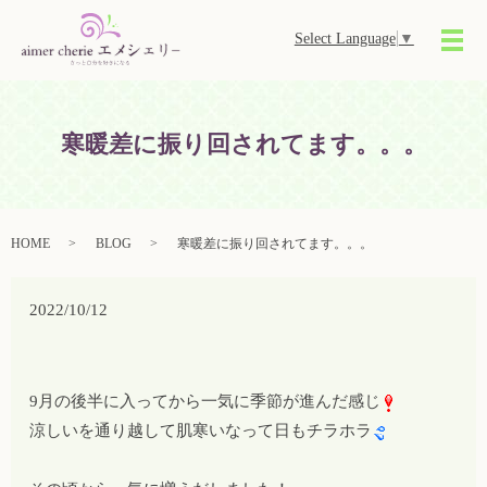
Select Language
▼
メ
寒暖差に振り回されてます。。。
HOME
BLOG
寒暖差に振り回されてます。。。
2022/10/12
9月の後半に入ってから一気に季節が進んだ感じ
涼しいを通り越して肌寒いなって日もチラホラ