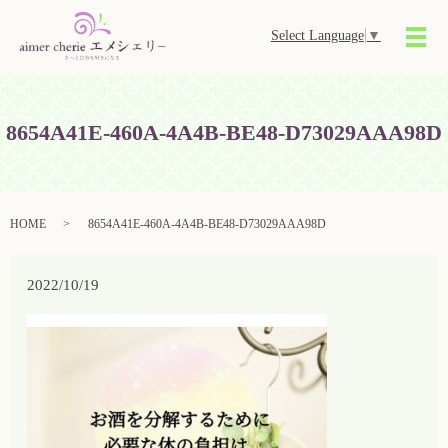
Select Language
▼
メ
8654A41E-460A-4A4B-BE48-D73029AAA98D
HOME
8654A41E-460A-4A4B-BE48-D73029AAA98D
2022/10/19