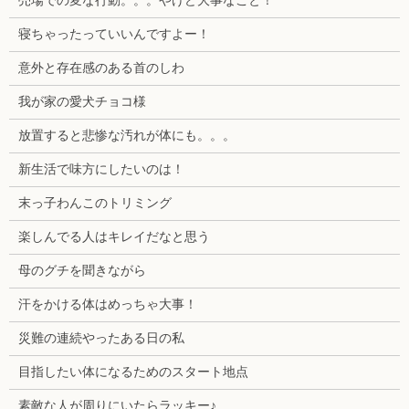
売場での変な行動。。。やけど大事なこと！
寝ちゃったっていいんですよー！
意外と存在感のある首のしわ
我が家の愛犬チョコ様
放置すると悲惨な汚れが体にも。。。
新生活で味方にしたいのは！
末っ子わんこのトリミング
楽しんでる人はキレイだなと思う
母のグチを聞きながら
汗をかける体はめっちゃ大事！
災難の連続やったある日の私
目指したい体になるためのスタート地点
素敵な人が周りにいたらラッキー♪