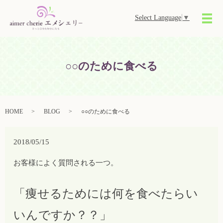
Select Language
▼
メ
○○のために食べる
HOME
BLOG
○○のために食べる
2018/05/15
お客様によく質問される一つ。
「痩せるためには何を食べたらい
いんですか？？」