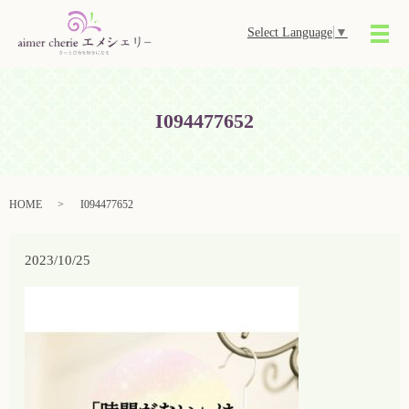
Select Language
▼
メ
I094477652
HOME
I094477652
2023/10/25