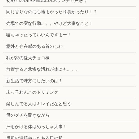
初めてのDEAN&DELUCAランチで戸惑う
同じ香りなのに心地よかったり臭かったり！？
売場での変な行動。。。やけど大事なこと！
寝ちゃったっていいんですよー！
意外と存在感のある首のしわ
我が家の愛犬チョコ様
放置すると悲惨な汚れが体にも。。。
新生活で味方にしたいのは！
末っ子わんこのトリミング
楽しんでる人はキレイだなと思う
母のグチを聞きながら
汗をかける体はめっちゃ大事！
災難の連続やったある日の私