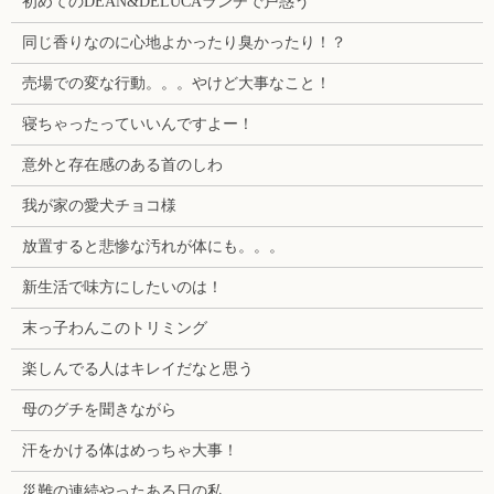
初めてのDEAN&DELUCAランチで戸惑う
同じ香りなのに心地よかったり臭かったり！？
売場での変な行動。。。やけど大事なこと！
寝ちゃったっていいんですよー！
意外と存在感のある首のしわ
我が家の愛犬チョコ様
放置すると悲惨な汚れが体にも。。。
新生活で味方にしたいのは！
末っ子わんこのトリミング
楽しんでる人はキレイだなと思う
母のグチを聞きながら
汗をかける体はめっちゃ大事！
災難の連続やったある日の私