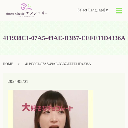
Select Language
▼
メ
411938C1-07A5-49AE-B3B7-EEFE11D4336A
HOME
411938C1-07A5-49AE-B3B7-EEFE11D4336A
2024/05/01