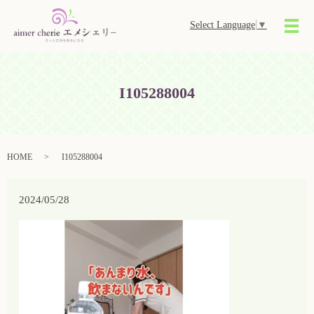
Select Language
▼
メ
I105288004
HOME
I105288004
2024/05/28