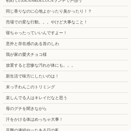
初めてのDEAN&DELUCAランチで戸惑う
同じ香りなのに心地よかったり臭かったり！？
売場での変な行動。。。やけど大事なこと！
寝ちゃったっていいんですよー！
意外と存在感のある首のしわ
我が家の愛犬チョコ様
放置すると悲惨な汚れが体にも。。。
新生活で味方にしたいのは！
末っ子わんこのトリミング
楽しんでる人はキレイだなと思う
母のグチを聞きながら
汗をかける体はめっちゃ大事！
災難の連続やったある日の私