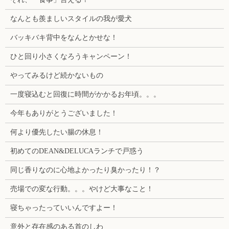
なんとも羨ましいスタイルの我が愛犬
バッキバキ背中をなんとかせな！
ひと回り小さくなろうキャンペーン！
やってみるけど続かないもの
一度寝込むと回復に時間がかかるお年頃。。。
今年もありがとうございました！
何より優先したい腸の休息！
初めてのDEAN&DELUCAランチで戸惑う
同じ香りなのに心地よかったり臭かったり！？
売場での変な行動。。。やけど大事なこと！
寝ちゃったっていいんですよー！
意外と存在感のある首のしわ