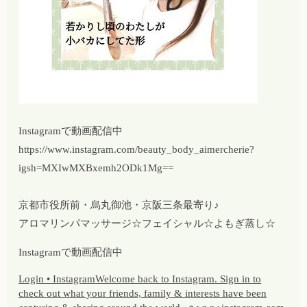
Instagramで動画配信中
https://www.instagram.com/beauty_body_aimercherie?
igsh=MXIwMXBxemh2ODk1Mg==
京都市役所前・烏丸御池・京阪三条最寄り♪
アロマリンパマッサージ☆フェイシャル☆よもぎ蒸し☆
Instagramで動画配信中
Login • InstagramWelcome back to Instagram. Sign in to
check out what your friends, family & interests have been