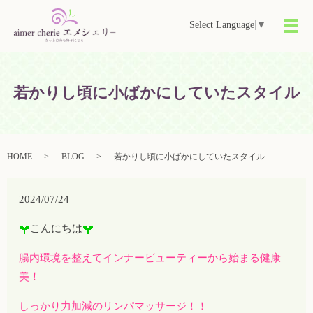
Select Language
▼
メ
若かりし頃に小ばかにしていたスタイル
HOME
BLOG
若かりし頃に小ばかにしていたスタイル
2024/07/24
こんにちは
腸内環境を整えてインナービューティーから始まる健康
美！
しっかり力加減のリンパマッサージ！！