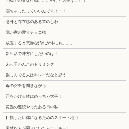
売場での変な行動。。。やけど大事なこと！
寝ちゃったっていいんですよー！
意外と存在感のある首のしわ
我が家の愛犬チョコ様
放置すると悲惨な汚れが体にも。。。
新生活で味方にしたいのは！
末っ子わんこのトリミング
楽しんでる人はキレイだなと思う
母のグチを聞きながら
汗をかける体はめっちゃ大事！
災難の連続やったある日の私
目指したい体になるためのスタート地点
素敵な人が周りにいたらラッキー♪