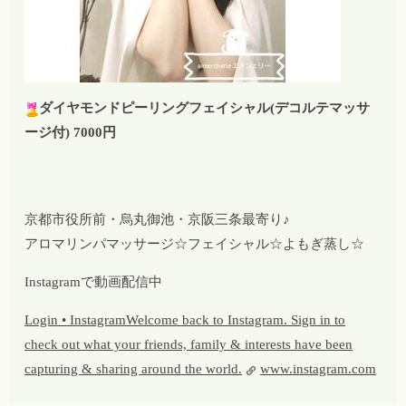
ダイヤモンドピーリングフェイシャル(デコルテマッサ
ージ付) 7000円
京都市役所前・烏丸御池・京阪三条最寄り♪
アロマリンパマッサージ☆フェイシャル☆よもぎ蒸し☆
Instagramで動画配信中
Login • InstagramWelcome back to Instagram. Sign in to
check out what your friends, family & interests have been
capturing & sharing around the world.
www.instagram.com