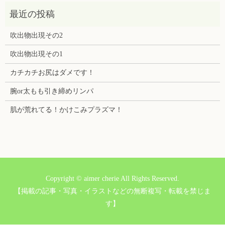
吹出物出現その2
吹出物出現その1
カチカチお尻はダメです！
腕or太もも引き締めリンパ
肌が荒れてる！かけこみプラズマ！
Copyright © aimer cherie All Rights Reserved.
【掲載の記事・写真・イラストなどの無断複写・転載を禁じま
す】