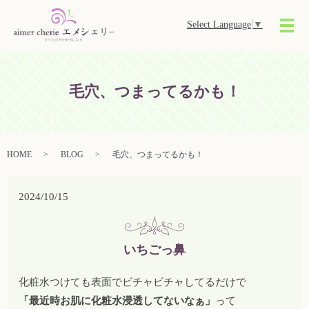
Select Language
▼
メ
毛穴、つまってるかも！
HOME
BLOG
毛穴、つまってるかも！
2024/10/15
いちごっ鼻
化粧水つけても表面でビチャビチャしてるだけで
「最近時お肌に化粧水浸透してないなぁ」
って