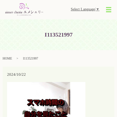
Select Language
▼
メ
I113521997
HOME
I113521997
2024/10/22