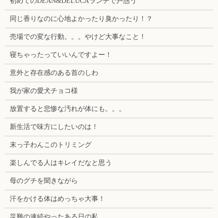
初めてのDEAN&DELUCAランチで戸惑う
同じ香りなのに心地よかったり臭かったり！？
売場での変な行動。。。やけど大事なこと！
寝ちゃったっていいんですよー！
意外と存在感のある首のしわ
我が家の愛犬チョコ様
放置すると悲惨な汚れが体にも。。。
新生活で味方にしたいのは！
末っ子わんこのトリミング
楽しんでる人はキレイだなと思う
母のグチを聞きながら
汗をかける体はめっちゃ大事！
災難の連続やったある日の私