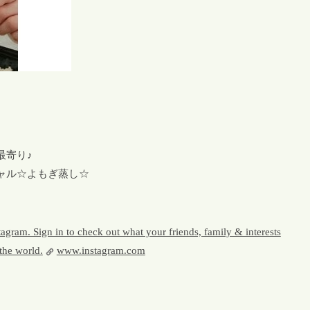
最寄り♪
ャル☆よもぎ蒸し☆
gram. Sign in to check out what your friends, family & interests
the world.
www.instagram.com