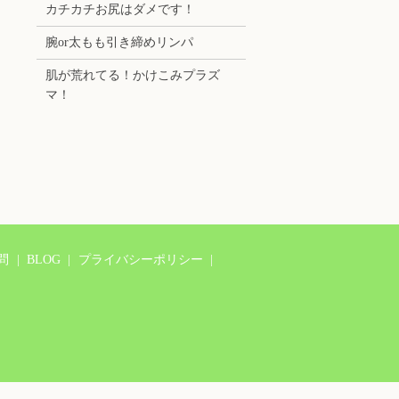
カチカチお尻はダメです！
腕or太もも引き締めリンパ
肌が荒れてる！かけこみプラズ
マ！
問
BLOG
プライバシーポリシー