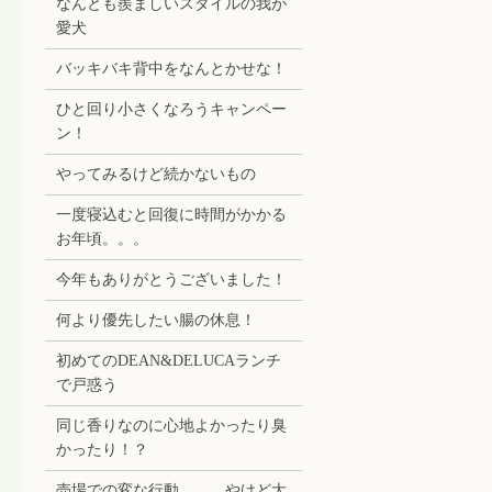
なんとも羨ましいスタイルの我が
愛犬
バッキバキ背中をなんとかせな！
ひと回り小さくなろうキャンペー
ン！
やってみるけど続かないもの
一度寝込むと回復に時間がかかる
お年頃。。。
今年もありがとうございました！
何より優先したい腸の休息！
初めてのDEAN&DELUCAランチ
で戸惑う
同じ香りなのに心地よかったり臭
かったり！？
売場での変な行動。。。やけど大