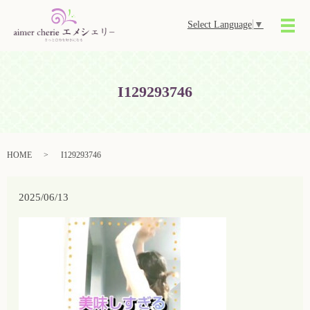
Select Language
▼
メ
I129293746
HOME
I129293746
2025/06/13