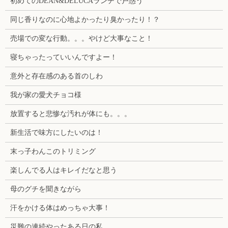
初めてのDEAN&DELUCAランチで戸惑う
同じ香りなのに心地よかったり臭かったり！？
売場での変な行動。。。やけど大事なこと！
寝ちゃったっていいんですよー！
意外と存在感のある首のしわ
我が家の愛犬チョコ様
放置すると悲惨な汚れが体にも。。。
新生活で味方にしたいのは！
末っ子わんこのトリミング
楽しんでる人はキレイだなと思う
母のグチを聞きながら
汗をかける体はめっちゃ大事！
災難の連続やったある日の私