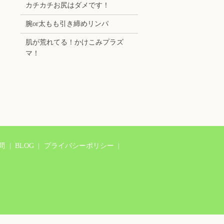
カチカチお尻はダメです！
腕or太もも引き締めリンパ
肌が荒れてる！かけこみプラズ
マ！
問
BLOG
プライバシーポリシー