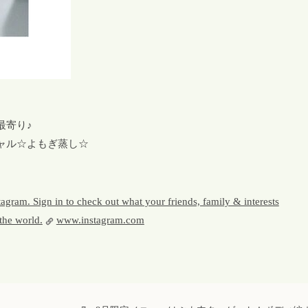
最寄り♪
ャル☆よもぎ蒸し☆
gram. Sign in to check out what your friends, family & interests
the world.
www.instagram.com