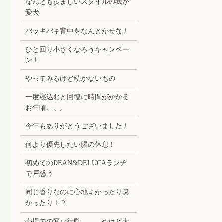
なんとも羨ましいスタイルの我が
愛犬
バッキバキ背中をなんとかせな！
ひと回り小さくなろうキャンペー
ン！
やってみるけど続かないもの
一度寝込むと回復に時間がかかる
お年頃。。。
今年もありがとうございました！
何より優先したい腸の休息！
初めてのDEAN&DELUCAランチ
で戸惑う
同じ香りなのに心地よかったり臭
かったり！？
売場での変な行動。。。やけど大