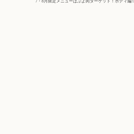
7・8月限定メニューはぷよ肉ターゲット！ボディ編