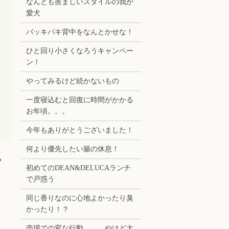
なんとも羨ましいスタイルの我が
愛犬
バッキバキ背中をなんとかせな！
ひと回り小さくなろうキャンペー
ン！
やってみるけど続かないもの
一度寝込むと回復に時間がかかる
お年頃。。。
今年もありがとうございました！
何より優先したい腸の休息！
？
初めてのDEAN&DELUCAランチ
で戸惑う
同じ香りなのに心地よかったり臭
かったり！？
売場での変な行動。。。やけど大