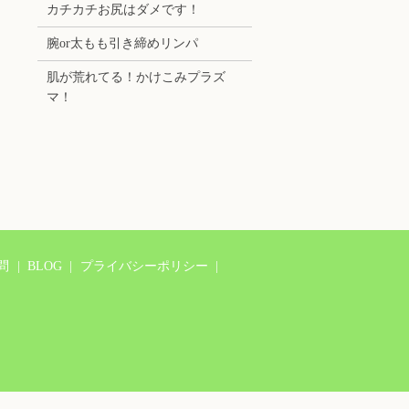
カチカチお尻はダメです！
腕or太もも引き締めリンパ
肌が荒れてる！かけこみプラズ
マ！
問
BLOG
プライバシーポリシー