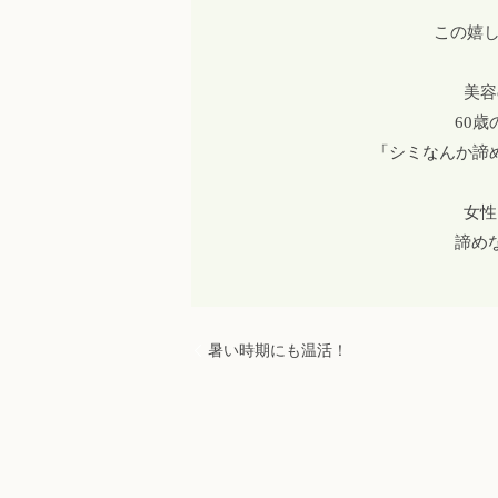
この嬉
美容
60
「シミなんか諦
女性
諦め
暑い時期にも温活！