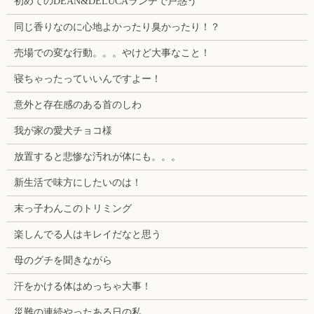
初めてのDEAN&DELUCAランチで戸惑う
同じ香りなのに心地よかったり臭かったり！？
売場での変な行動。。。やけど大事なこと！
寝ちゃったっていいんですよー！
意外と存在感のある首のしわ
我が家の愛犬チョコ様
放置すると悲惨な汚れが体にも。。。
新生活で味方にしたいのは！
末っ子わんこのトリミング
楽しんでる人はキレイだなと思う
母のグチを聞きながら
汗をかける体はめっちゃ大事！
災難の連続やったある日の私