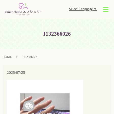
Select Language
▼
メ
I132366026
HOME
I132366026
2025/07/25