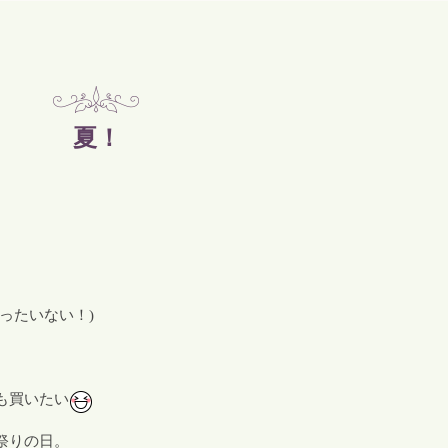
夏！
ったいない！)
も買いたい
祭りの日。