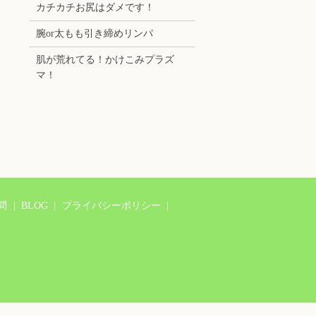
カチカチお尻はダメです！
腕or太もも引き締めリンパ
肌が荒れてる！かけこみプラズ
マ！
問
BLOG
プライバシーポリシー