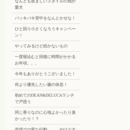
なんとも羨ましいスタイルの我が
愛犬
バッキバキ背中をなんとかせな！
ひと回り小さくなろうキャンペー
ン！
やってみるけど続かないもの
一度寝込むと回復に時間がかかる
お年頃。。。
今年もありがとうございました！
何より優先したい腸の休息！
初めてのDEAN&DELUCAランチ
で戸惑う
同じ香りなのに心地よかったり臭
かったり！？
売場での変な行動。。。やけど大