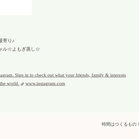
最寄り♪
ャル☆よもぎ蒸し☆
gram. Sign in to check out what your friends, family & interests
the world.
www.instagram.com
時間はつくるもの