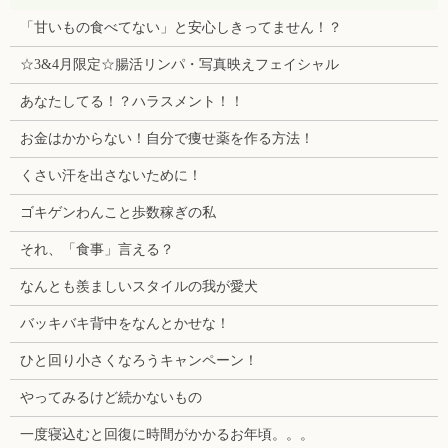
「甘いもの食べてない」と安心しきってません！？
☆3&4月限定☆腸活リンパ・写真映えフェイシャル
あなたしてる！？ハラスメント！！
お金はかからない！自分で痩せ薬を作る方法！
くさい汗を出さないために！
ゴキゲンわんこと歩数稼ぎの私
それ、「食事」言える？
なんとも羨ましいスタイルの我が愛犬
バッキバキ背中をなんとかせな！
ひと回り小さくなろうキャンペーン！
やってみるけど続かないもの
一度寝込むと回復に時間がかかるお年頃。。。