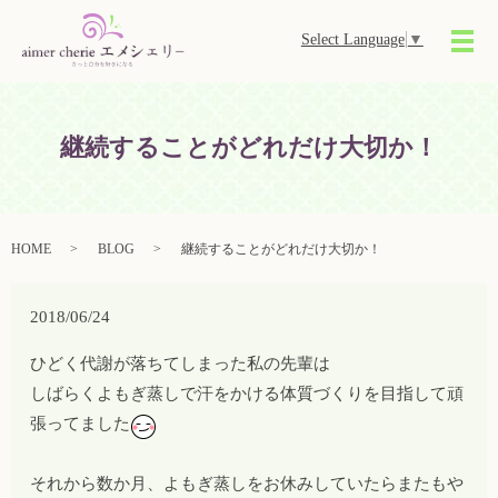
Select Language
▼
メ
継続することがどれだけ大切か！
HOME
BLOG
継続することがどれだけ大切か！
2018/06/24
ひどく代謝が落ちてしまった私の先輩は
しばらくよもぎ蒸しで汗をかける体質づくりを目指して頑
張ってました
それから数か月、よもぎ蒸しをお休みしていたらまたもや