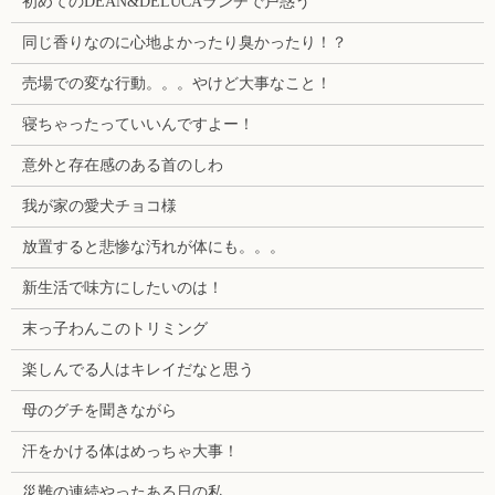
初めてのDEAN&DELUCAランチで戸惑う
同じ香りなのに心地よかったり臭かったり！？
売場での変な行動。。。やけど大事なこと！
寝ちゃったっていいんですよー！
意外と存在感のある首のしわ
我が家の愛犬チョコ様
放置すると悲惨な汚れが体にも。。。
新生活で味方にしたいのは！
末っ子わんこのトリミング
楽しんでる人はキレイだなと思う
母のグチを聞きながら
汗をかける体はめっちゃ大事！
災難の連続やったある日の私