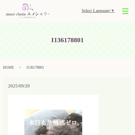
Select Language
▼
メ
I136178801
HOME
I136178801
2025/09/20