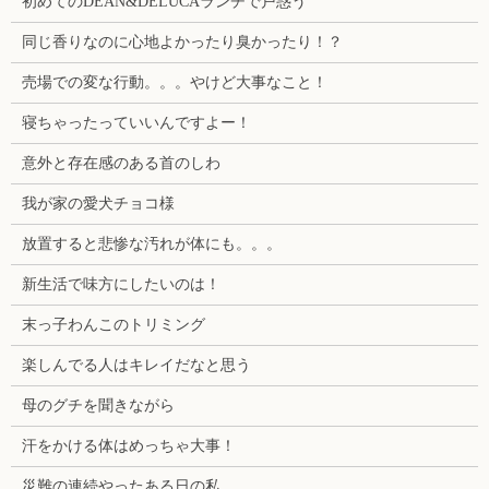
初めてのDEAN&DELUCAランチで戸惑う
同じ香りなのに心地よかったり臭かったり！？
売場での変な行動。。。やけど大事なこと！
寝ちゃったっていいんですよー！
意外と存在感のある首のしわ
我が家の愛犬チョコ様
放置すると悲惨な汚れが体にも。。。
新生活で味方にしたいのは！
末っ子わんこのトリミング
楽しんでる人はキレイだなと思う
母のグチを聞きながら
汗をかける体はめっちゃ大事！
災難の連続やったある日の私