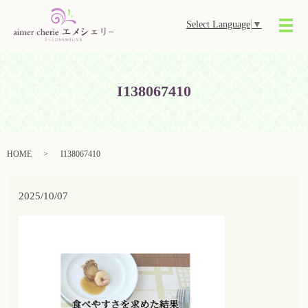
Select Language
▼
メ
I138067410
HOME
I138067410
2025/10/07