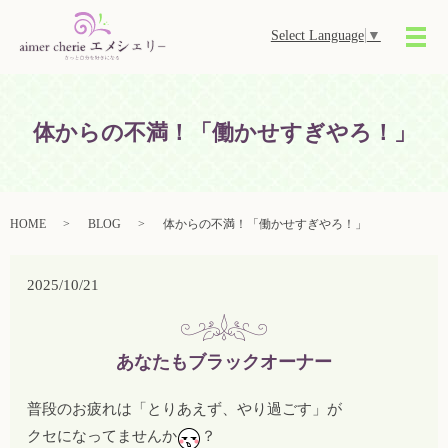
Select Language
▼
メ
体からの不満！「働かせすぎやろ！」
HOME
BLOG
体からの不満！「働かせすぎやろ！」
2025/10/21
あなたもブラックオーナー
普段のお疲れは「とりあえず、やり過ごす」が
クセになってませんか
？