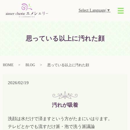
Select Language
▼
メ
思っている以上に汚れた顔
HOME
BLOG
思っている以上に汚れた顔
2026/02/19
汚れが吸着
洗顔は水だけで済ますという方がたまにいはります。
テレビとかでも流すだけ派・泡で洗う派議論