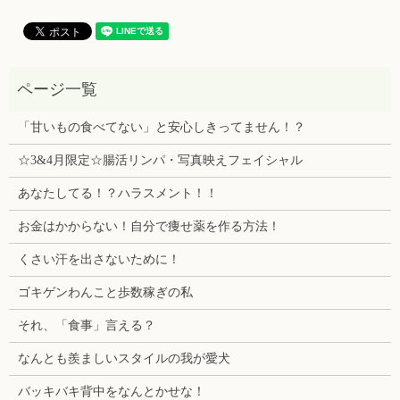
「甘いもの食べてない」と安心しきってません！？
☆3&4月限定☆腸活リンパ・写真映えフェイシャル
あなたしてる！？ハラスメント！！
お金はかからない！自分で痩せ薬を作る方法！
くさい汗を出さないために！
ゴキゲンわんこと歩数稼ぎの私
それ、「食事」言える？
なんとも羨ましいスタイルの我が愛犬
バッキバキ背中をなんとかせな！