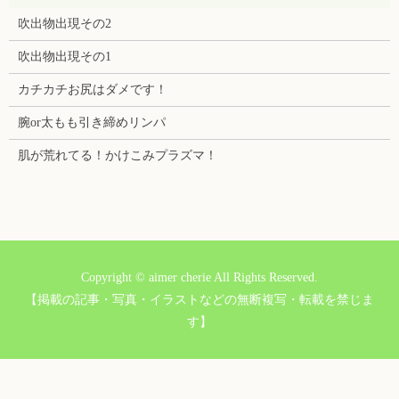
吹出物出現その2
吹出物出現その1
カチカチお尻はダメです！
腕or太もも引き締めリンパ
肌が荒れてる！かけこみプラズマ！
Copyright © aimer cherie All Rights Reserved.
【掲載の記事・写真・イラストなどの無断複写・転載を禁じま
す】