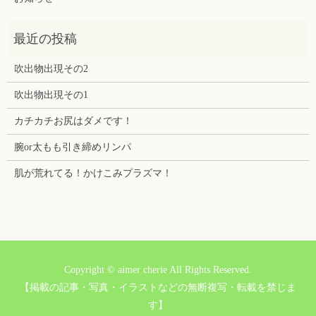
吹出物出現その2
吹出物出現その1
カチカチお尻はダメです！
腕or太もも引き締めリンパ
肌が荒れてる！かけこみプラズマ！
Copyright © aimer cherie All Rights Reserved.
【掲載の記事・写真・イラストなどの無断複写・転載を禁じま
す】