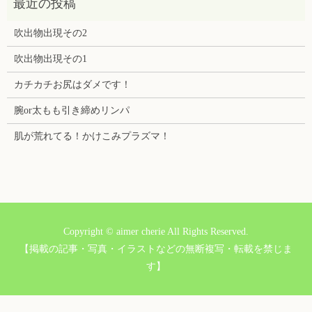
吹出物出現その2
吹出物出現その1
カチカチお尻はダメです！
腕or太もも引き締めリンパ
肌が荒れてる！かけこみプラズマ！
Copyright © aimer cherie All Rights Reserved.
【掲載の記事・写真・イラストなどの無断複写・転載を禁じま
す】