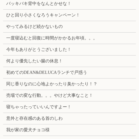
バッキバキ背中をなんとかせな！
ひと回り小さくなろうキャンペーン！
やってみるけど続かないもの
一度寝込むと回復に時間がかかるお年頃。。。
今年もありがとうございました！
何より優先したい腸の休息！
初めてのDEAN&DELUCAランチで戸惑う
同じ香りなのに心地よかったり臭かったり！？
売場での変な行動。。。やけど大事なこと！
寝ちゃったっていいんですよー！
意外と存在感のある首のしわ
我が家の愛犬チョコ様