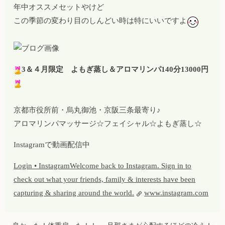
年中オススメセットやけど
この季節の変わり目のしんどい時は特にいいですよ
3＆４月限定 よもぎ蒸し＆アロマリンパ140分13000円
京都市役所前・烏丸御池・京阪三条最寄り♪
アロマリンパマッサージ☆フェイシャル☆よもぎ蒸し☆
Instagramで動画配信中
Login • InstagramWelcome back to Instagram. Sign in to
check out what your friends, family & interests have been
capturing & sharing around the world.
www.instagram.com