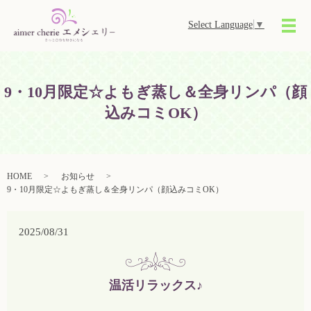
Select Language
▼
メ
9・10月限定☆よもぎ蒸し＆全身リンパ（顔
込みコミOK）
HOME
お知らせ
9・10月限定☆よもぎ蒸し＆全身リンパ（顔込みコミOK）
2025/08/31
温活リラックス♪