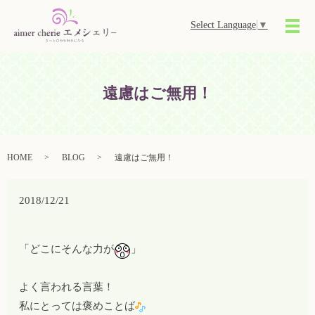
Select Language
▼
メ
遠慮はご無用！
HOME
BLOG
遠慮はご無用！
2018/12/21
「どこにそんな力が
」
よく言われる言葉！
私にとっては褒めことば