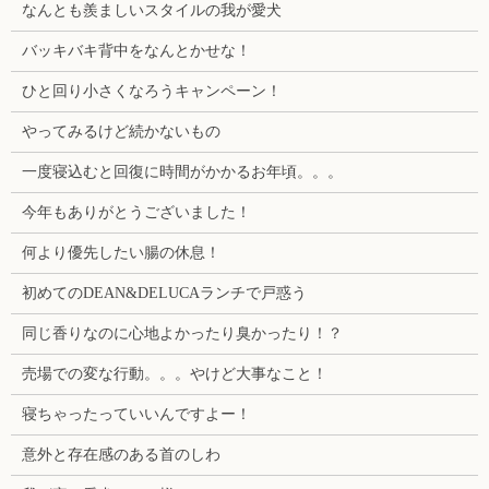
なんとも羨ましいスタイルの我が愛犬
バッキバキ背中をなんとかせな！
ひと回り小さくなろうキャンペーン！
やってみるけど続かないもの
一度寝込むと回復に時間がかかるお年頃。。。
今年もありがとうございました！
何より優先したい腸の休息！
初めてのDEAN&DELUCAランチで戸惑う
同じ香りなのに心地よかったり臭かったり！？
売場での変な行動。。。やけど大事なこと！
寝ちゃったっていいんですよー！
意外と存在感のある首のしわ