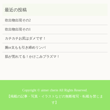
吹出物出現その2
吹出物出現その1
カチカチお尻はダメです！
腕or太もも引き締めリンパ
肌が荒れてる！かけこみプラズマ！
Copyright © aimer cherie All Rights Reserved.
【掲載の記事・写真・イラストなどの無断複写・転載を禁じま
す】