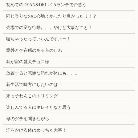
初めてのDEAN&DELUCAランチで戸惑う
同じ香りなのに心地よかったり臭かったり！？
売場での変な行動。。。やけど大事なこと！
寝ちゃったっていいんですよー！
意外と存在感のある首のしわ
我が家の愛犬チョコ様
放置すると悲惨な汚れが体にも。。。
新生活で味方にしたいのは！
末っ子わんこのトリミング
楽しんでる人はキレイだなと思う
母のグチを聞きながら
汗をかける体はめっちゃ大事！