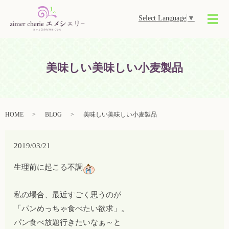
Select Language
▼
メ
美味しい美味しい小麦製品
HOME
BLOG
美味しい美味しい小麦製品
2019/03/21
生理前に起こる不調
私の場合、最近すごく思うのが
「パンめっちゃ食べたい欲求」。
パン食べ放題行きたいなぁ～と